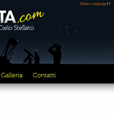
Select Language
▼
ielo Stellato
Galleria
Contatti